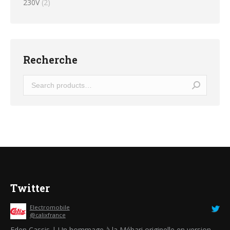
230V
(2)
Recherche
Twitter
Electromobile
@calixfrance
Eden Cassis | Un hommage à la Méhari originelle en version