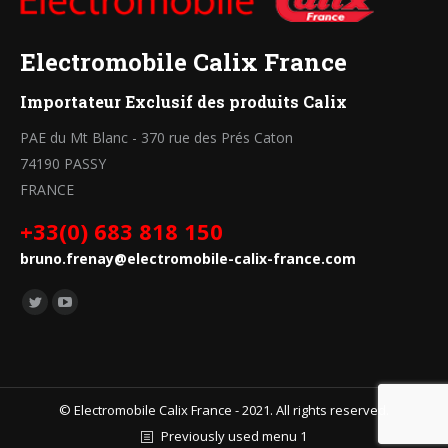
Electromobile Calix France
Importateur Exclusif des produits Calix
PAE du Mt Blanc - 370 rue des Prés Caton
74190 PASSY
FRANCE
+33(0) 683 818 150
bruno.frenay@electromobile-calix-france.com
Trouvez nous sur :
Twitter
YouTube
page
page
opens
opens
in
in
© Electromobile Calix France - 2021. All rights reserved.
new
new
Previously used menu 1
window
window